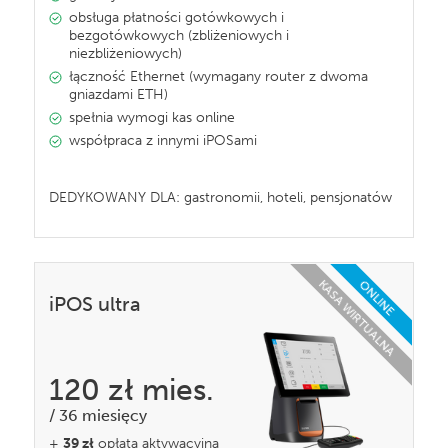
obsługa płatności gotówkowych i
bezgotówkowych (zbliżeniowych i
niezbliżeniowych)
łączność Ethernet (wymagany router z dwoma
gniazdami ETH)
spełnia wymogi kas online
współpraca z innymi iPOSami
DEDYKOWANY DLA: gastronomii, hoteli, pensjonatów
KASA WIRTUALNA
ONLINE
iPOS ultra
120 zł
mies.
/
36 miesięcy
+
39 zł
opłata aktywacyjna