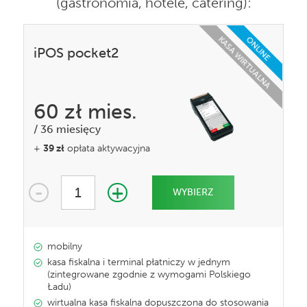
(gastronomia, hotele, catering)
:
KASA WIRTUALNA
ONLINE
iPOS pocket2
60 zł
mies.
/
36 miesięcy
+
39 zł
opłata aktywacyjna
-
+
1
WYBIERZ
mobilny
kasa fiskalna i terminal płatniczy w jednym
(zintegrowane zgodnie z wymogami Polskiego
Ładu)
wirtualna kasa fiskalna dopuszczona do stosowania