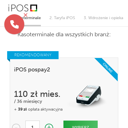
1. Kasoterminale
2. Taryfa iPOS
3. Wdrożenie i opieka
Kasoterminale dla wszystkich branż
:
REKOMENDOWANY
ONLINE
iPOS pospay2
110 zł
mies.
/
36 miesięcy
+
39 zł
opłata aktywacyjna
-
+
1
WYBIERZ