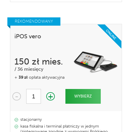
REKOMENDOWANY
ONLINE
iPOS vero
150 zł
mies.
/
36 miesięcy
+
39 zł
opłata aktywacyjna
-
+
1
WYBIERZ
stacjonarny
kasa fiskalna i terminal płatniczy w jednym
(zintegrowane zgodnie z wymogami Polskiego