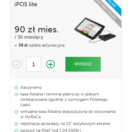
KASA WIRTUALNA
ONLINE
iPOS lite
90 zł
mies.
/
36 miesięcy
+
39 zł
opłata aktywacyjna
-
+
1
WYBIERZ
stacjonarny
kasa fiskalna i terminal płatniczy w jednym
(zintegrowane zgodnie z wymogami Polskiego
Ładu)
wirtualna kasa fiskalna dopuszczona do stosowania
w HoReCa
rejestracja sprzedaży na 10" dotykowym ekranie
gotowy na KSeF (od 1.04.2026r.)