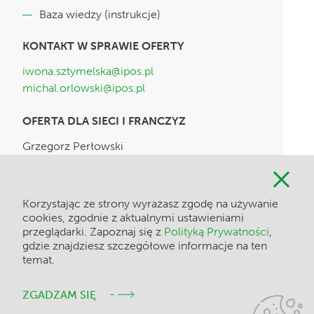
Baza wiedzy (instrukcje)
KONTAKT W SPRAWIE OFERTY
iwona.sztymelska@ipos.pl
michal.orlowski@ipos.pl
OFERTA DLA SIECI I FRANCZYZ
Grzegorz Perłowski
Kierownik ds. Kluczowych Klientów
grzegorz.perlowski@ipos.pl
502 474 876
Korzystając ze strony wyrażasz zgodę na używanie
cookies, zgodnie z aktualnymi ustawieniami
przeglądarki. Zapoznaj się z
Polityką Prywatności
,
gdzie znajdziesz szczegółowe informacje na ten
KONTAKT DLA DEALERÓW I SIECI
temat.
DYSTRYBUCJI
DOLNOŚLĄSKIE, LUBUSKIE, WIELKOPOLSKIE,
ZGADZAM SIĘ
ŁÓDZKIE, ŚWIĘTOKRZYSKIE