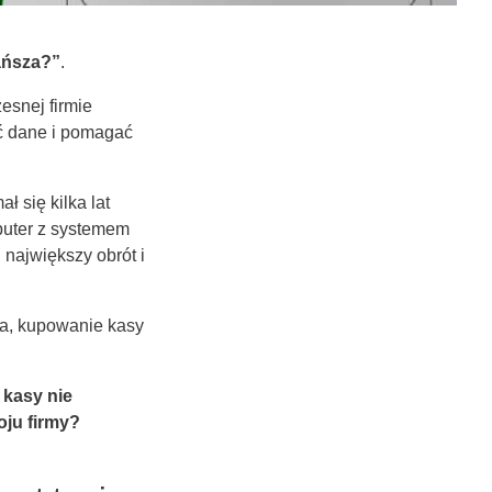
tańsza?”
.
esnej firmie
ć dane i pomagać
ł się kilka lat
mputer z systemem
i największy obrót i
era, kupowanie kasy
j kasy nie
oju firmy?