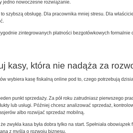
zy jedno nowoczesne rozwiązanie.
 to szybszą obsługę. Dla pracownika mniej stresu. Dla właścici
ć.
wygodnie zintegrowanych płatności bezgotówkowych formalnie 
uj kasy, która nie nadąża za rozw
ów wybiera kasę fiskalną online pod to, czego potrzebują dzisia
jeden punkt sprzedaży. Za pół roku zatrudniasz pierwszego pra
ukty lub usługi. Później chcesz analizować sprzedaż, kontrol
asjerów albo rozwijać sprzedaż mobilną.
 że zwykła kasa była dobra tylko na start. Spełniała obowiązek fi
ana z myślą o rozwoju biznesu.