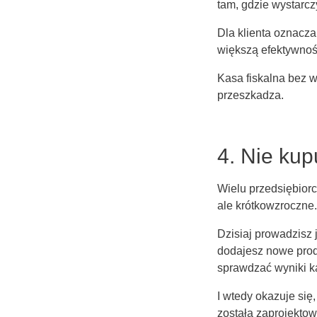
tam, gdzie wystarc
Dla klienta oznacza
większą efektywnoś
Kasa fiskalna bez 
przeszkadza.
4. Nie kup
Wielu przedsiębiorc
ale krótkowzroczne.
Dzisiaj prowadzisz 
dodajesz nowe prod
sprawdzać wyniki k
I wtedy okazuje się,
została zaprojektow