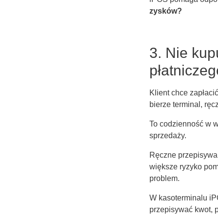
zysków?
3. Nie kup
płatniczeg
Klient chce zapłaci
bierze terminal, rę
To codzienność w w
sprzedaży.
Ręczne przepisywan
większe ryzyko pomy
problem.
W kasoterminalu iPO
przepisywać kwot, 