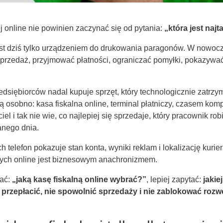
j online nie powinien zaczynać się od pytania:
„która jest naj
est dziś tylko urządzeniem do drukowania paragonów. W nowocz
przedaż, przyjmować płatności, ograniczać pomyłki, pokazywa
dsiębiorców nadal kupuje sprzęt, który technologicznie zatrzyma
ją osobno: kasa fiskalna online, terminal płatniczy, czasem ko
iel i tak nie wie, co najlepiej się sprzedaje, który pracownik rob
danego dnia.
h telefon pokazuje stan konta, wyniki reklam i lokalizację kuri
ych online jest biznesowym anachronizmem.
tać:
„jaką kasę fiskalną online wybrać?”
, lepiej zapytać:
jakie
przepłacić, nie spowolnić sprzedaży i nie zablokować rozw