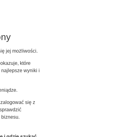
ony
ię jej możliwości.
okazuje, które
 najlepsze wyniki i
ieniądze.
 zalogować się z
 sprawdzić
 biznesu.
le i gdzie szukać