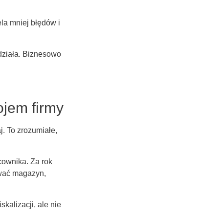
ela mniej błędów i
działa. Biznesowo
ojem firmy
j. To zrozumiałe,
cownika. Za rok
ować magazyn,
skalizacji, ale nie