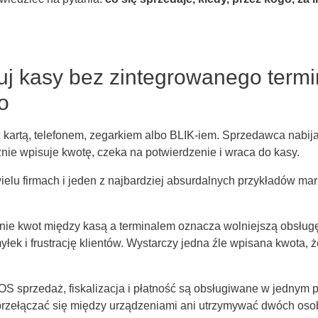
uj kasy bez zintegrowanego termi
o
ć kartą, telefonem, zegarkiem albo BLIK-iem. Sprzedawca nabij
cznie wpisuje kwotę, czeka na potwierdzenie i wraca do kasy.
ielu firmach i jeden z najbardziej absurdalnych przykładów m
ie kwot między kasą a terminalem oznacza wolniejszą obsługę,
łek i frustrację klientów. Wystarczy jedna źle wpisana kwota, ż
S sprzedaż, fiskalizacja i płatność są obsługiwane w jednym p
przełączać się między urządzeniami ani utrzymywać dwóch os