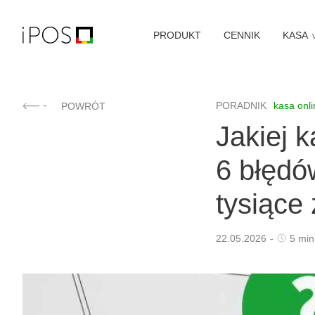
PRODUKT
CENNIK
KASA
PORADNIK
kasa onli
POWRÓT
Jakiej k
6 błędó
tysiące 
22.05.2026
-
5
min