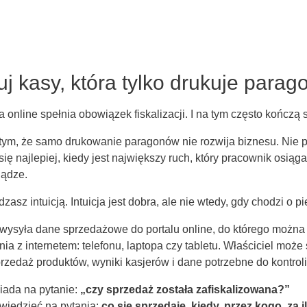
uj kasy, która tylko drukuje parag
 online spełnia obowiązek fiskalizacji. I na tym często kończą s
tym, że samo drukowanie paragonów nie rozwija biznesu. Nie p
ię najlepiej, kiedy jest największy ruch, który pracownik osiąga
iądze.
asz intuicją. Intuicja jest dobra, ale nie wtedy, gdy chodzi o p
wysyła dane sprzedażowe do portalu online, do którego można
a z internetem: telefonu, laptopa czy tabletu. Właściciel może
przedaż produktów, wyniki kasjerów i dane potrzebne do kontroli
ada na pytanie:
„czy sprzedaż została zafiskalizowana?”
iedzieć na pytania:
co się sprzedaje, kiedy, przez kogo, za i