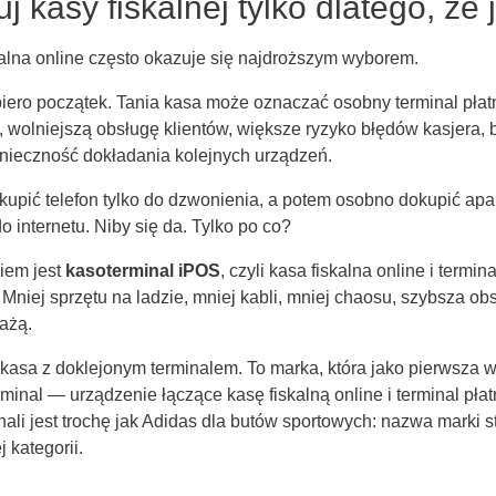
j kasy fiskalnej tylko dlatego, że 
alna online często okazuje się najdroższym wyborem.
iero początek. Tania kasa może oznaczać osobny terminal płatn
 wolniejszą obsługę klientów, większe ryzyko błędów kasjera, 
nieczność dokładania kolejnych urządzeń.
y kupić telefon tylko do dzwonienia, a potem osobno dokupić apa
o internetu. Niby się da. Tylko po co?
iem jest
kasoterminal iPOS
, czyli kasa fiskalna online i termin
Mniej sprzętu na ladzie, mniej kabli, mniej chaosu, szybsza ob
ażą.
 kasa z doklejonym terminalem. To marka, która jako pierwsza 
rminal — urządzenie łączące kasę fiskalną online i terminal pła
nali jest trochę jak Adidas dla butów sportowych: nazwa marki s
j kategorii.