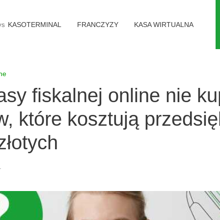
KASOTERMINAL
FRANCZYZY
KASA WIRTUALNA
VS
ne
asy fiskalnej online nie 
w, które kosztują przedsi
złotych
.