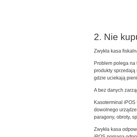
2. Nie kup
Zwykła kasa fiskalna
Problem polega na 
produkty sprzedają s
gdzie uciekają pien
A bez danych zarządz
Kasoterminal iPOS 
dowolnego urządzeni
paragony, obroty, s
Zwykła kasa odpowi
iPOS pomaga odpow