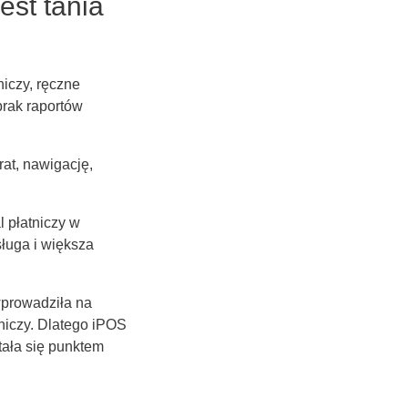
jest tania
iczy, ręczne
brak raportów
rat, nawigację,
al płatniczy w
sługa i większa
wprowadziła na
tniczy. Dlatego iPOS
tała się punktem